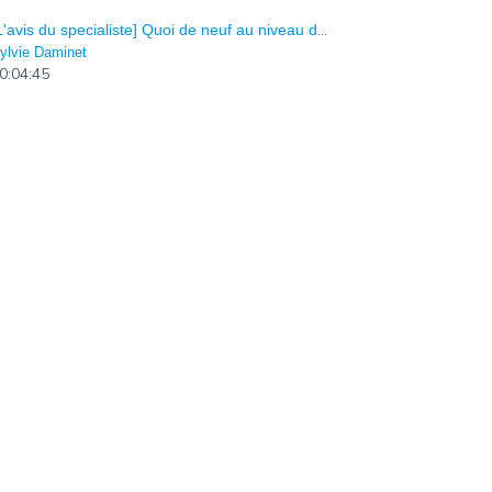
[L'avis du specialiste] Quoi de neuf au niveau du rein ? Episode 4
ylvie Daminet
0:04:45
[Het advies van de Specialist] Nieuwigheden over de gezondheid van de nier ? Episode 3
ylvie Daminet
0:06:36