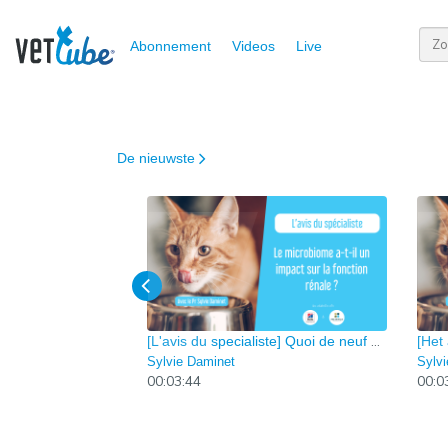
Abonnement
Videos
Live
De nieuwste
[L'avis du specialiste] Quoi de neuf au niveau du rein ? Episode 5
Sylvie Daminet
Sylv
00:03:44
00:0