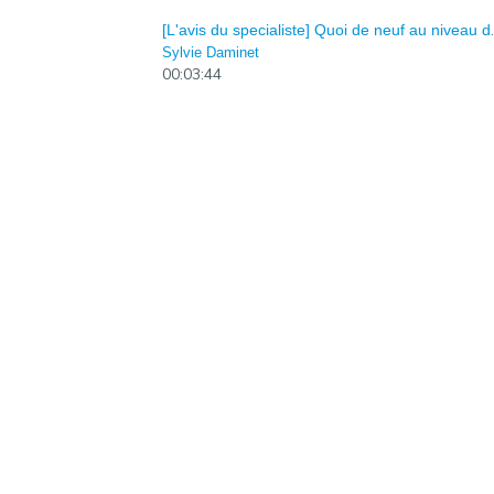
[L'avis du specialiste
Sylvie Daminet
00:03:44
[Het advies van de 
Sylvie Daminet
00:05:10