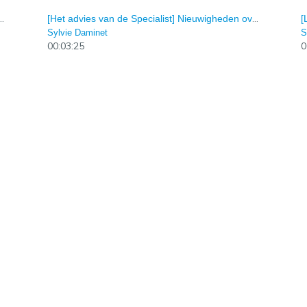
] Quoi de neuf au niveau du rein ? Episode 5
[Het advies van de Specialist] Nieuwigheden over de gezondheid van de nier ? Episode 5
Sylvie Daminet
S
00:03:25
0
Specialist] Nieuwigheden over de gezondheid van de nier ? Episode 4
[L'avis du specialiste] Quoi de neuf au niveau du rein ? Episode 3
Sylvie Daminet
S
00:05:52
0