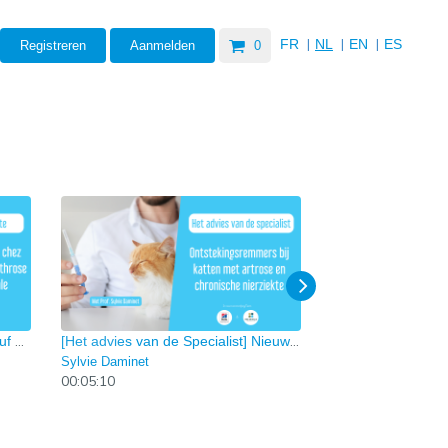
|
|
|
FR
NL
EN
ES
Registreren
Aanmelden
0
[L'avis du specialiste] Quoi de neuf au niveau du rein ? Episode 4
[Het advies van de Specialist] Nieuwigheden over de gezondheid van de nier ? Episode 4
Sylvie Daminet
00:05:10