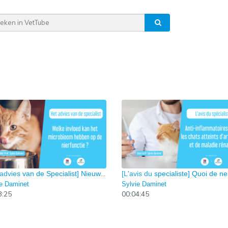
[Het advies van de Specialist] Nieuwigheden over de gezondheid van de nier ? Episode 5
ie Daminet
Sylvie Daminet
3:25
00:04:45