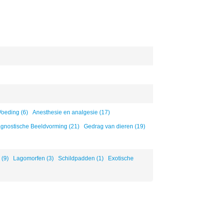
Voeding (6)
Anesthesie en analgesie (17)
gnostische Beeldvorming (21)
Gedrag van dieren (19)
 (9)
Lagomorfen (3)
Schildpadden (1)
Exotische