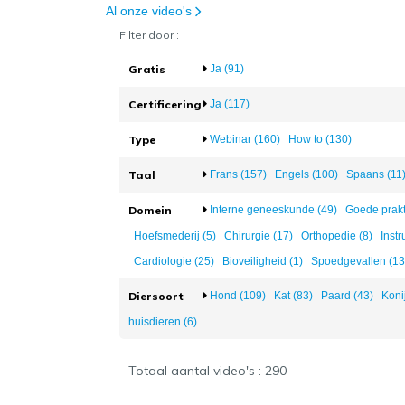
Al onze video's
Filter door :
Gratis
Ja (91)
Certificering
Ja (117)
Type
Webinar (160)
How to (130)
Taal
Frans (157)
Engels (100)
Spaans (11
Domein
Interne geneeskunde (49)
Goede prakt
Hoefsmederij (5)
Chirurgie (17)
Orthopedie (8)
Instr
Cardiologie (25)
Bioveiligheid (1)
Spoedgevallen (13
Diersoort
Hond (109)
Kat (83)
Paard (43)
Koni
huisdieren (6)
Totaal aantal video's : 290