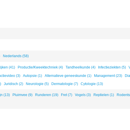
)
Nederlands (58)
ijken (41)
Productie/Kweektechniek (4)
Tandheelkunde (4)
Infectieziekten (5)
uctievideo (3)
Autopsie (1)
Alternatieve geneeskunde (1)
Management (23)
Dia
)
Juridisch (2)
Neurologie (5)
Dermatologie (7)
Cytologie (13)
jn (13)
Pluimvee (9)
Runderen (19)
Fret (7)
Vogels (3)
Reptielen (1)
Rodents