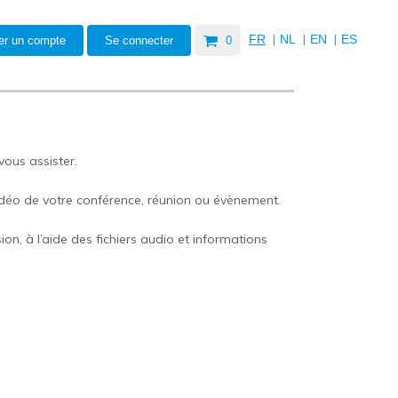
|
|
|
FR
NL
EN
ES
er un compte
Se connecter
0
ous assister.
vidéo de votre conférence, réunion ou évènement.
on, à l’aide des fichiers audio et informations