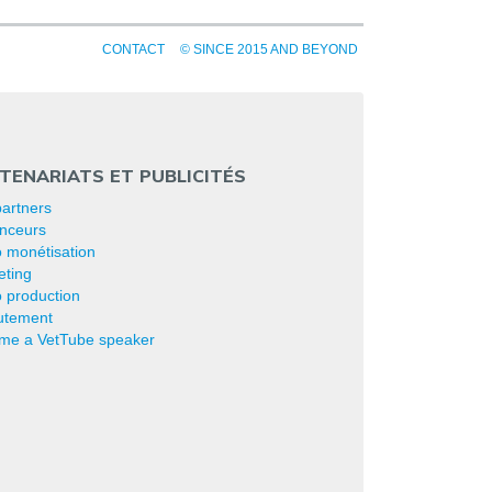
CONTACT
© SINCE 2015 AND BEYOND
TENARIATS ET PUBLICITÉS
artners
nceurs
 monétisation
eting
 production
utement
me a VetTube speaker