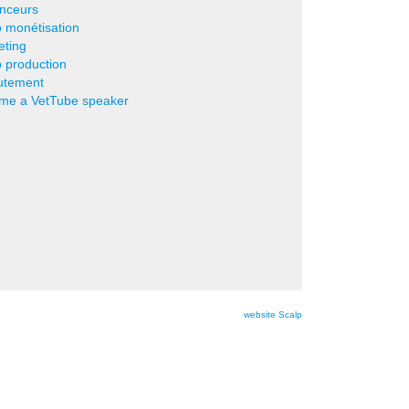
nceurs
 monétisation
eting
 production
utement
me a VetTube speaker
website Scalp