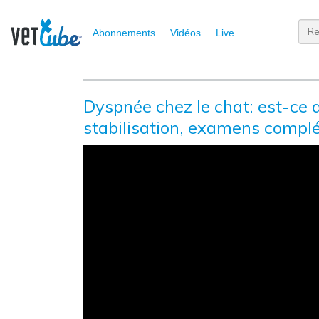
Abonnements
Vidéos
Live
Dyspnée chez le chat: est-ce d
stabilisation, examens compl