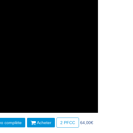
éo complète
Acheter
2 PFCC
64,00€