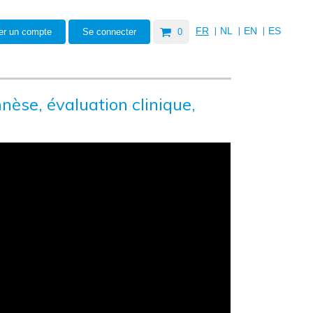
|
|
|
FR
NL
EN
ES
er un compte
Se connecter
0
nèse, évaluation clinique,